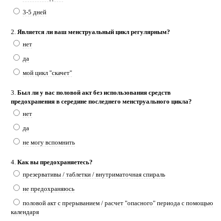
3-5 дней
2.
Является ли ваш менструальный цикл регулярным?
нет
да
мой цикл "скачет"
3.
Был ли у вас половой акт без использования средств
предохранения в середине последнего менструального цикла?
нет
да
не могу вспомнить
4.
Как вы предохраняетесь?
презервативы / таблетки / внутриматочная спираль
не предохраняюсь
половой акт с прерыванием / расчет "опасного" периода с помощью
календаря