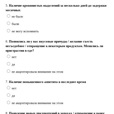
5.
Наличие кровянистых выделений за несколько дней до задержки
месячных
не было
были
не могу вспомнить
6.
Появились ли у вас вкусовые причуды / желание съесть
несъедобное / отвращение к некоторым продуктам. Менялись ли
пристрастия в еде?
нет
да
не акцентировала внимание на этом
7.
Наличие повышенного аппетита в последнее время
нет
да
не акцентировала внимание на этом
8.
Появление новых предпочтений в запахах / отвращение к ранее