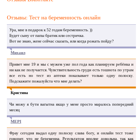
Отзывы: Тест на беременность онлайн
Ура, мне в подарок к 52 годам беременность. ))
Будет сыну от папы братик или сестричка.
Вот не знаю, жене сейчас сказать, или когда рожать пойду?
Михаил
Привет мне 19 и мы с мужем уже пол года как планируем ребёнка и
ни как не получается. Чувствительность груди есть тошнота по утрам
все есть но тест из аптеки показывает только одну полоску.
Подскажите пожалуйста что мне делать?
Кристина
Чи можу я бути вагытна якщо у мене просто маралось попередний
месяц
МЕРІ
Фрау сегодня выдал одну полоску слава богу, и онлайн тест тоже
говорит, что не беременна. Результатом вполне довольна, так как