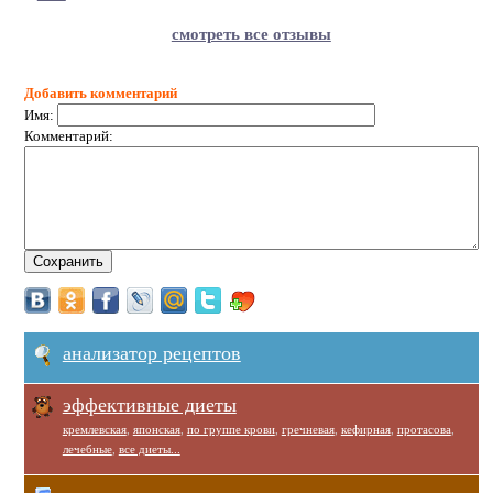
смотреть все отзывы
Добавить комментарий
Имя:
Комментарий:
анализатор рецептов
эффективные диеты
кремлевская
,
японская
,
по группе крови
,
гречневая
,
кефирная
,
протасова
,
лечебные
,
все диеты...