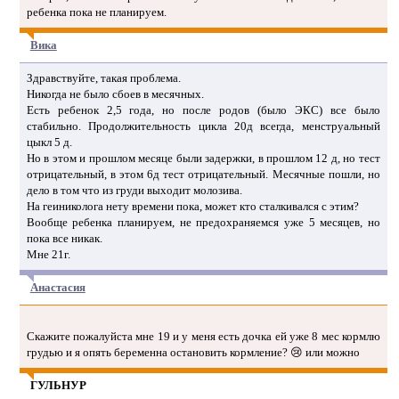
ребенка пока не планируем.
Вика
Здравствуйте, такая проблема.
Никогда не было сбоев в месячных.
Есть ребенок 2,5 года, но после родов (было ЭКС) все было
стабильно. Продолжительность цикла 20д всегда, менструальный
цыкл 5 д.
Но в этом и прошлом месяце были задержки, в прошлом 12 д, но тест
отрицательный, в этом 6д тест отрицательный. Месячные пошли, но
дело в том что из груди выходит молозива.
На геиниколога нету времени пока, может кто сталкивался с этим?
Вообще ребенка планируем, не предохраняемся уже 5 месяцев, но
пока все никак.
Мне 21г.
Анастасия
Скажите пожалуйста мне 19 и у меня есть дочка ей уже 8 мес кормлю
грудью и я опять беременна остановить кормление? 😢 или можно
ГУЛЬНУР