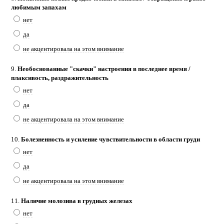
любимым запахам
нет
да
не акцентировала на этом внимание
9.
Необоснованные "скачки" настроения в последнее время /
плаксивость, раздражительность
нет
да
не акцентировала на этом внимание
10.
Болезненность и усиление чувствительности в области груди
нет
да
не акцентировала на этом внимание
11.
Наличие молозива в грудных железах
нет