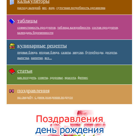
калькуляторы
расход калорий
,
вес
,
жир
,
суточная потребность организма
таблицы
совместимость продуктов
,
таблица калорийности
,
состав продуктов
,
календарь беременности
кулинарные рецепты
первые блюда
,
вторые блюда
,
салаты
,
закуски
,
бутерброды
,
десерты
,
выпечка
,
напитки
,
все...
статьи
как похудеть
,
советы
,
здоровье
,
красота
,
фитнес
поздравления
на свадьбу
,
с днем рождения подруге