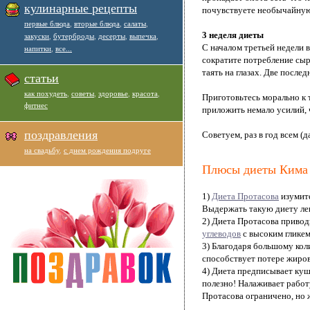
кулинарные рецепты
почувствуете необычайную 
первые блюда
,
вторые блюда
,
салаты
,
3 неделя диеты
закуски
,
бутерброды
,
десерты
,
выпечка
,
С началом третьей недели 
напитки
,
все...
сократите потребление сыр
таять на глазах. Две после
статьи
как похудеть
,
советы
,
здоровье
,
красота
,
Приготовьтесь морально к 
фитнес
приложить немало усилий, 
поздравления
Советуем, раз в год всем (
на свадьбу
,
с днем рождения подруге
Плюсы диеты Кима 
1)
Диета Протасова
изумите
Выдержать такую диету лег
2) Диета Протасова привод
углеводов
с высоким гликем
3) Благодаря большому кол
способствует потере жиро
4) Диета предписывает куш
полезно! Налаживает работ
Протасова ограничено, но ж