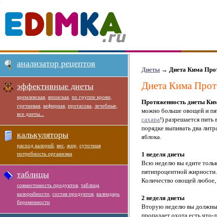
анализатор рецептов
Диеты
→
Диета Кима Про
Диета Кима Прот
эффективные диеты
кремлевская
,
японская
,
по группе крови
,
Протяженность диеты Ки
гречневая
,
кефирная
,
протасова
,
лечебные
,
можно больше овощей и пя
все диеты...
сахара
!) разрешается пить 
порядке выпивать два литра
калькуляторы
яблока.
расход калорий
,
вес
,
жир
,
суточная
потребность организма
1 неделя диеты
Всю неделю вы едите тольк
пятипроцентной жирности.
таблицы
Количество овощей любое, 
совместимость продуктов
,
таблица
калорийности
,
состав продуктов
,
календарь
2 неделя диеты
беременности
Вторую неделю вы должны п
пропадает охота есть что-