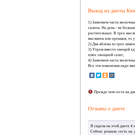
Выход из диеты Ким
1) Заменяем часть молочны
салаты. На день - не боль
растительных. В трех масл
маслинок или орешков, то у
2) Два яблока из трех заме
3) Утром вместо овощей ед
плюс овощной салат;
4) Заменяем часть молочны
Все эти изменения надо вво
Прежде чем сесть на ди
Отзывы о диете
Я сидела на этой диете 4
Сейчас решила сесть на 