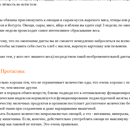
лёгкость во всём теле.
вы обязаны присовокупить к овощам и сырам кусок жареного мяса, птицы или 
ов и йогурта. Овощи, сыры, мясо, яйцо и яблоки вы едите ещё 3 недели, по ок
дние недели происходит самое интенсивное сбрасывание веса.
тому, что по окончании диеты вы не сможете немедленно наброситься на всево
чтобы заставить себя съесть хлеб с маслом, жареную картошку или пельмени.
даже тем, у кого нет лишнего веса) посредством такой необременительной диет
Протасова:
льно хороша тем, что не ограничивает количество еды, что очень хорошо с пс
че, чем многие другие.
ит в порядок обмен веществ, близко подводя его к оптимальному функционир
ическим индексом нормализуется функционирование поджелудочной железы и п
ичеству молочных продуктов в организм поступает достаточное количество бе
вой ткани при сохранении и даже наращивании мышечной.
ать большое количество некрахмалистых овощей, а это - витамины, минералы,
у кишечника. Если, конечно, действительно употреблять овощи по максимуму
ир как таковой не изгнан. Это очень правильно.