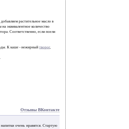
 добавляем растительное масло в
м на эквивалентное количество
тора. Соответственно, если поели
воды. К каше - нежирный
творог
,
.
Отзывы ВКонтакте
 напитки очень нравятся. Стартую