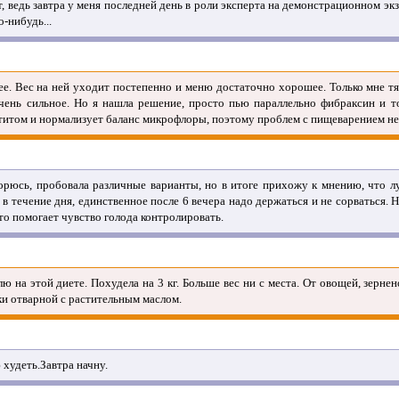
ет, ведь завтра у меня последней день в роли эксперта на демонстрационном э
о-нибудь...
е. Вес на ней уходит постепенно и меню достаточно хорошее. Только мне тя
чень сильное. Но я нашла решение, просто пью параллельно фибраксин и т
титом и нормализует баланс микрофлоры, поэтому проблем с пищеварением не
рюсь, пробовала различные варианты, но в итоге прихожу к мнению, что л
у в течение дня, единственное после 6 вечера надо держаться и не сорваться.
что помогает чувство голода контролировать.
ю на этой диете. Похудела на 3 кг. Больше вес ни с места. От овощей, зерне
ки отварной с растительным маслом.
худеть.Завтра начну.