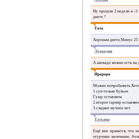
Ну прошли 2 недели и -3 
диете ?
Тата
Хорошая диета.Минус 25 
Леокадия
А авокадо можно есть на 
Ирарара
Можно попробывать.Хотя
1.суп-только бульон
Гущу оставляем.
2.второе гарнир оставляе
3.сладкое.мучное нет.
Татьяна
Ещё мне нравится, что н
огурчики маленькие, бол