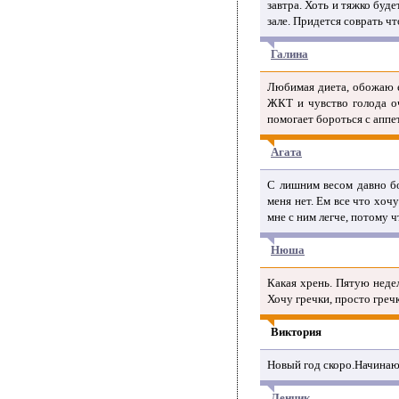
завтра. Хоть и тяжко буд
зале. Придется соврать чт
Галина
Любимая диета, обожаю е
ЖКТ и чувство голода о
помогает бороться с аппе
Агата
С лишним весом давно бо
меня нет. Ем все что хоч
мне с ним легче, потому 
Нюша
Какая хрень. Пятую недел
Хочу гречки, просто греч
Виктория
Новый год скоро.Начинаю 
Ленчик