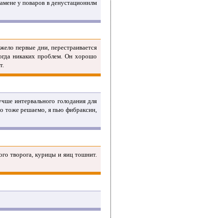
кзамене у поваров в денустационнлм
жело первые дни, перестраивается
огда никаких проблем. Он хорошо
т.
учше интервального голодания для
 Но тоже решаемо, я пью фибраксин,
ного творога, курицы и яиц тошнит.