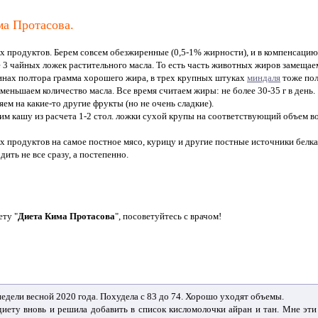
а Протасова.
х продуктов. Берем совсем обезжиренные (0,5-1% жирности), и в компенсацию
ше 3 чайных ложек растительного масла. То есть часть животных жиров замещае
инах полтора грамма хорошего жира, в трех крупных штуках
миндаля
тоже пол
меньшаем количество масла. Все время считаем жиры: не более 30-35 г в день.
няем на какие-то другие фрукты (но не очень сладкие).
им кашу из расчета 1-2 стол. ложки сухой крупы на соответствующий объем 
х продуктов на самое постное мясо, курицу и другие постные источники белка
дить не все сразу, а постепенно.
ету "
Диета Кима Протасова
", посоветуйтесь с врачом!
 недели весной 2020 года. Похудела с 83 до 74. Хорошо уходят объемы.
диету вновь и решила добавить в список кисломолочки айран и тан. Мне эти