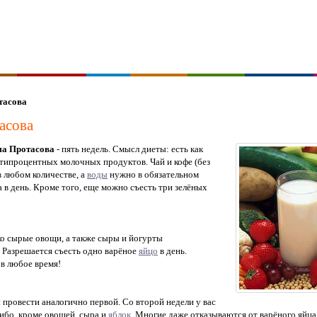
тасова
асова
ма Протасова
- пять недель. Смысл диеты: есть как
типроцентных молочных продуктов. Чай и кофе (без
в любом количестве, а
воды
нужно в обязательном
 в день. Кроме того, еще можно съесть три зелёных
о сырые овощи, а также сыры и йогурты
 Разрешается съесть одно варёное
яйцо
в день.
в любое время!
ровести аналогично первой. Cо второй недели у вас
либо, кроме овощей, сыра и
яблок
. Многие даже отказываются от варёного яйца