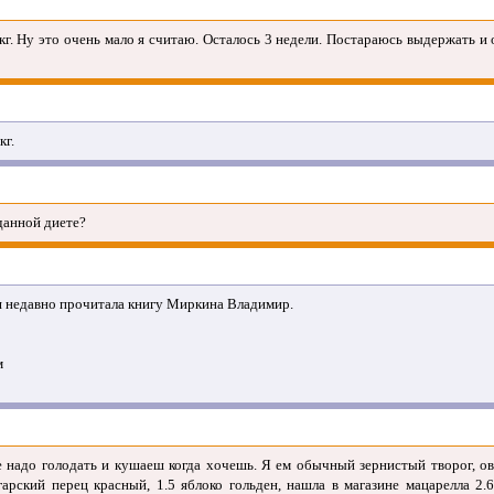
кг. Ну это очень мало я считаю. Осталось 3 недели. Постараюсь выдержать и 
кг.
данной диете?
 недавно прочитала книгу Миркина Владимир.
м
е надо голодать и кушаеш когда хочешь. Я ем обычный зернистый творог, 
гарский перец красный, 1.5 яблоко гольден, нашла в магазине мацарелла 