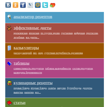
анализатор рецептов
эффективные диеты
кремлевская
,
японская
,
по группе крови
,
гречневая
,
кефирная
,
протасова
,
лечебные
,
все диеты...
калькуляторы
расход калорий
,
вес
,
жир
,
суточная потребность организма
таблицы
совместимость продуктов
,
таблица калорийности
,
состав продуктов
,
календарь беременности
кулинарные рецепты
первые блюда
,
вторые блюда
,
салаты
,
закуски
,
бутерброды
,
десерты
,
выпечка
,
напитки
,
все...
статьи