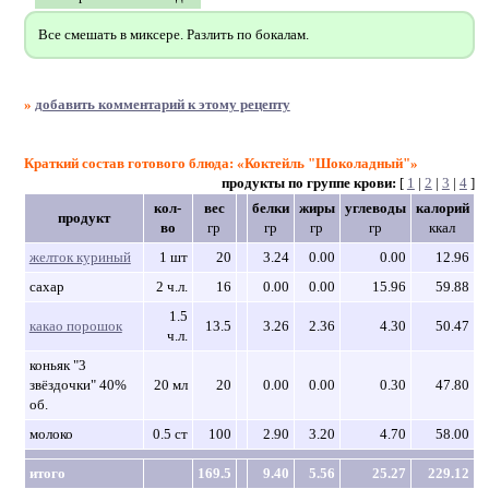
Все смешать в миксере. Разлить по бокалам.
»
добавить комментарий к этому рецепту
Краткий состав готового блюда: «Коктейль "Шоколадный"»
продукты по группе крови:
[
1
|
2
|
3
|
4
]
кол-
вес
белки
жиры
углеводы
калорий
продукт
во
гр
гр
гр
гр
ккал
желток куриный
1 шт
20
3.24
0.00
0.00
12.96
сахар
2 ч.л.
16
0.00
0.00
15.96
59.88
1.5
какао порошок
13.5
3.26
2.36
4.30
50.47
ч.л.
коньяк "3
звёздочки" 40%
20 мл
20
0.00
0.00
0.30
47.80
об.
молоко
0.5 ст
100
2.90
3.20
4.70
58.00
итого
169.5
9.40
5.56
25.27
229.12