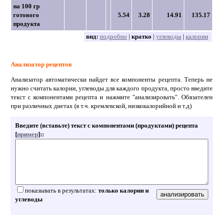
на 100 гр
готового
5.54
3.28
14.91
135.17
продукта
вид:
подробно
|
кратко
|
углеводы
|
калории
Анализатор рецептов
Анализатор автоматически найдет все компоненты рецепта. Теперь не
нужно считать калории, углеводы для каждого продукта, просто введите
текст с компонентами рецепта и нажмите "анализировать". Обязателен
при различных диетах (в т.ч. кремлевской, низкокалорийной и т.д)
Введите (вставьте) текст с компонентами (продуктами) рецепта
[
пример
]:
:
показывать в результатах:
только калории и
углеводы