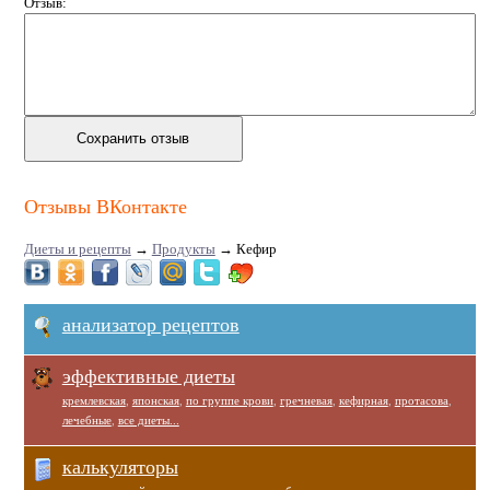
Отзыв:
Отзывы ВКонтакте
Диеты и рецепты
→
Продукты
→
Кефир
анализатор рецептов
эффективные диеты
кремлевская
,
японская
,
по группе крови
,
гречневая
,
кефирная
,
протасова
,
лечебные
,
все диеты...
калькуляторы