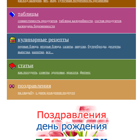
расход калорий
,
вес
,
жир
,
суточная потребность организма
таблицы
совместимость продуктов
,
таблица калорийности
,
состав продуктов
,
календарь беременности
кулинарные рецепты
первые блюда
,
вторые блюда
,
салаты
,
закуски
,
бутерброды
,
десерты
,
выпечка
,
напитки
,
все...
статьи
как похудеть
,
советы
,
здоровье
,
красота
,
фитнес
поздравления
на свадьбу
,
с днем рождения подруге