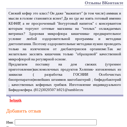
Отзывы ВКонтакте
Свежий кефир это класс! Он даже "выжигает" (в том числе) аммиак и
мысли в голове становятся яснее! Да но где же взять готовый именно
КЕФИР, а не просроченный "йогуртовый напиток" с консервантом
которым торгуют сетевые магазины на "теплых" охлаждаемых
витринах? Здоровая микрофлора кишечника- предварительное
условие любой оздоровительной программы и методики
диетопитания. Поэтому оздоровительные методики нужно проводить
только на излеченном от дисбактериозов организме.Так же
желательно заселять кишечник только "образцовой" качественной
микрофлорой на регулярной основе.
Предлагаем поставку на дом свежих (утреннее
приготовление)кисломолочных продуктов Хэлппик- изговленных из
закваски ( разработка ГОСНИИ Особочистых
биопрепаратов)новейших штаммов лактобактерий ; бифидобактерий
; качественных кефирных грибков. Изготовление индивидуального
Бифидокефира. (812)3020507 h921@rambler.ru
helppik
Добавить отзыв
Имя: