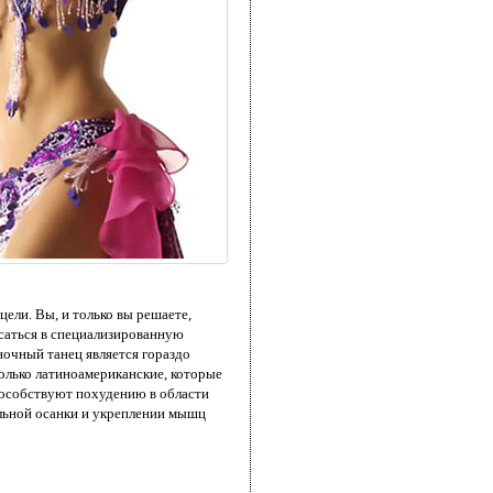
ели. Вы, и только вы решаете,
исаться в специализированную
ночный танец является гораздо
олько латиноамериканские, которые
пособствуют похудению в области
ильной осанки и укреплении мышц