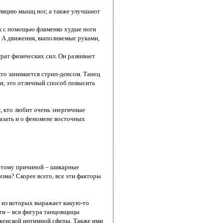
уляцию мышц ног, а также улучшают
ак с помощью фламенко худые ноги
у. А движения, выполняемые руками,
рат физических сил. Он развивает
кто занимается стрип-денсом. Танец
и, это отличный способ повысить
, кто любит очень энергичные
казать и о феномене восточных
о тому причиной – шикарные
зма? Скорее всего, все эти факторы
е из которых выражает какую-то
аги – вся фигура танцовщицы
 женской интимной сферы. Также ими