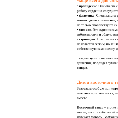
Чаще всего для сни
•
ирландские
. Они обеспе
работу сердечно-сосудист
•
фламенко
. Специалисты 
можно сделать рельефнее, 
не только способствуют их
•
хип-хоп
. Это один из сам
гибкость, силу и общую вы
•
стрип-денс
. Пластичность
не является легким, но за
собственную самооценку и 
Тем, кто ценит современно
движения, подойдёт зумба и
танцев.
Диета восточного т
Завоевала особую популярн
пластика и ритмичность, н
вместе.
Восточный танец – это не 
мысль, несет в себе некий
излучает любовь. Возможно