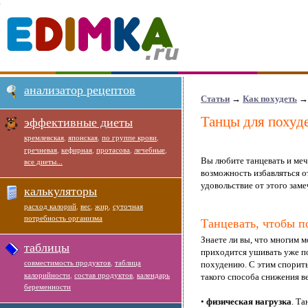
анализатор рецептов
Статьи
→
Как похудеть
→ 
Танцы для похуд
эффективные диеты
кремлевская
,
японская
,
по группе крови
,
гречневая
,
кефирная
,
протасова
,
лечебные
,
Вы любите танцевать и меч
все диеты...
возможность избавляться о
удовольствие от этого заме
калькуляторы
расход калорий
,
вес
,
жир
,
суточная
потребность организма
Танцевать, чтобы п
Знаете ли вы, что многим 
таблицы
приходится ушивать уже п
совместимость продуктов
,
таблица
похудению. С этим спорить
калорийности
,
состав продуктов
,
календарь
такого способа снижения в
беременности
•
физическая нагрузка
. Т