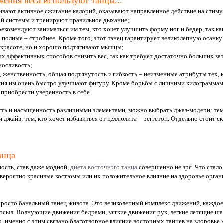
жения веса используют танцы...
чивают активное сжигание калорий, оказывают направленное действие на стим
ой системы и тренируют правильное дыхание;
рекомендуют заниматься им тем, кто хочет улучшить форму ног и бедер, так к
а полные – стройнее. Кроме того, этот танец гарантирует великолепную осанк
 красоте, но и хорошо подтягивают мышцы;
ых эффективных способов снизить вес, так как требует достаточно больших зат
носливость;
, женственность, общая подтянутость и гибкость – неизменные атрибуты тех, 
нятия им очень быстро улучшают фигуру. Кроме борьбы с лишними килограммам
приобрести уверенность в себе.
сть и насыщенность различными элементами, можно выбрать джаз-модерн; тем
 джайв; тем, кто хочет избавиться от целлюлита – реггетон. Отдельно стоит с
анца
ость, став даже модной,
диета восточного танца
совершенно не зря. Что стал
евероятно красивые костюмы или их положительное влияние на здоровье органи
просто банальный танец живота. Это великолепный комплекс движений, каждо
 посыл. Волнующие движения бедрами, мягкие движения рук, легкие летящие ш
, именно с этим связано благотворное влияние восточных танцев на здоровье