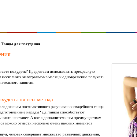
Танцы для похудения
ения
таете похудеть? Предлагаем использовать прекрасную
т нескольких килограммов в месяц и одновременно получать
чательного занятия.
охудеть: плюсы метода
молодоженам после активного разучивания свадебного танца
одготовленные наряды? Да, танцы способствуют
 никто не станет. А вот к дополнительным преимуществам
еса можно отнести несколько очень важных моментов:
анцуя, человек совершает множество различных движений,