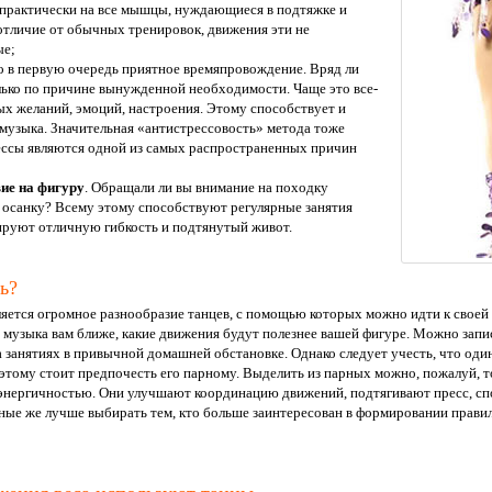
практически на все мышцы, нуждающиеся в подтяжке и
 отличие от обычных тренировок, движения эти не
ые;
то в первую очередь приятное времяпровождение. Вряд ли
олько по причине вынужденной необходимости. Чаще это все-
х желаний, эмоций, настроения. Этому способствует и
 музыка. Значительная «антистрессовость» метода тоже
рессы являются одной из самых распространенных причин
ие на фигуру
. Обращали ли вы внимание на походку
, осанку? Всему этому способствуют регулярные занятия
ируют отличную гибкость и подтянутый живот.
ь?
ется огромное разнообразие танцев, с помощью которых можно идти к своей ц
ая музыка вам ближе, какие движения будут полезнее вашей фигуре. Можно зап
а занятиях в привычной домашней обстановке. Однако следует учесть, что оди
этому стоит предпочесть его парному. Выделить из парных можно, пожалуй, т
 энергичностью. Они улучшают координацию движений, подтягивают пресс, с
льные же лучше выбирать тем, кто больше заинтересован в формировании прав