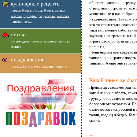
обеспечивающих нагрузку 
кулинарные рецепты
стимуляции. Кроме того, в
первые блюда
,
вторые блюда
,
салаты
,
монотонные и однообразн
закуски
,
бутерброды
,
десерты
,
выпечка
,
•
удовольствие
. Танец – э
напитки
,
все...
кто-то станет танцевать т
таки выражение собственны
статьи
звучащая во время занятий
играет свою роль, ведь ст
как похудеть
,
советы
,
здоровье
,
красота
,
полноты;
фитнес
•
благоприятное воздейств
танцоров, их грациозность
поздравления
танцами. А еще они гарант
на свадьбу
,
с днем рождения подруге
Какой танец выбрат
Преимуществом метода явля
какой из них выбрать, как
группу или остановиться н
более энергозатратным. По
отличаются экспрессией и
талии, ягодиц и бедер. Ба
спины.