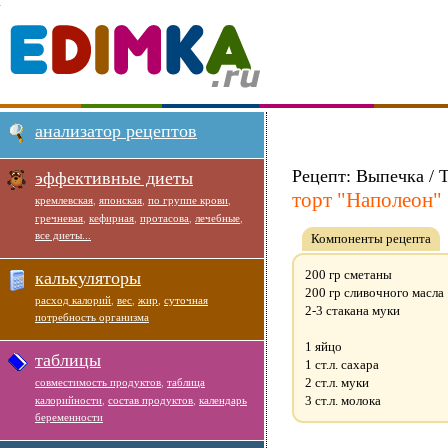
анализатор рецептов
Рецепт: Выпечка / 
эффективные диеты
торт "Наполеон"
кремлевская
,
японская
,
по группе крови
,
гречневая
,
кефирная
,
протасова
,
лечебные
,
все диеты...
Компоненты рецепта
200 гр сметаны
калькуляторы
200 гр сливочного масла
расход калорий
,
вес
,
жир
,
суточная
2-3 стакана муки
потребность организма
1 яйцо
таблицы
1 ст.л. сахара
2 ст.л. муки
совместимость продуктов
,
таблица
3 ст.л. молока
калорийности
,
состав продуктов
,
календарь
беременности