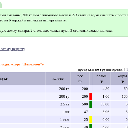
рамм сметаны, 200 грамм сливочного масла и 2-3 стакана муки смешать и поста
сто на 6 коржей и выпекать на пергаменте.
овую ложку сахара, 2 столовых ложки муки, 3 столовых ложки молока.
 этому рецепту
блюда: «торт "Наполеон"»
продукты по группе крови:
[
вес
белки
жиры
дукт
кол-во
гр
гр
гр
200 гр
200
4.80
60
200 гр
200
1.00
165
2.5 ст
500
50.00
6
1 шт
47
5.96
5
1 ст.л.
25
0.00
0
2 ст.л.
40
4.00
0