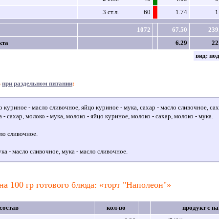
3 ст.л.
60
1.74
1
1072
67.50
239
кта
6.29
22
вид:
по
в
при раздельном питании
:
 куриное - масло сливочное, яйцо куриное - мука, сахар - масло сливочное, саха
 - сахар, молоко - мука, молоко - яйцо куриное, молоко - сахар, молоко - мука.
ло сливочное.
ка - масло сливочное, мука - масло сливочное.
на 100 гр готового блюда: «торт "Наполеон"»
состав
кол-во
продукт с н