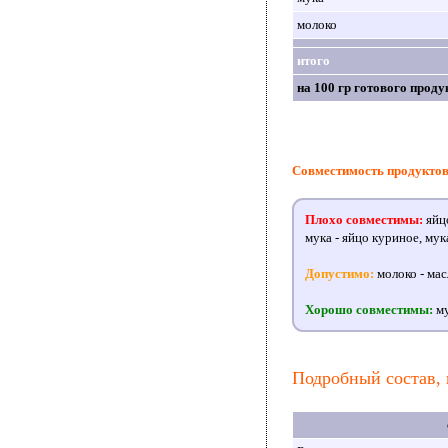
молоко
итого
на 100 гр готового проду
Совместимость продукто
Плохо совместимы:
яйцо
мука - яйцо куриное, мука
Допустимо:
молоко - мас
Хорошо совместимы:
му
Подробный состав, 