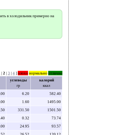
вить в холодильник примерно на
1
|
2
|
3
|
4
]
плохо
нормально
отлично
углеводы
калорий
гр
ккал
.00
6.20
582.40
.00
1.60
1495.00
.50
331.50
1501.50
.40
0.32
73.74
.00
24.95
93.57
.52
26.52
120.12