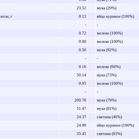
23.52
мука (29%)
оты, г
0.13
яйцо куриное (100%)
-
-
0.72
молоко (100%)
0.00
молоко (100%)
0.50
мука (92%)
-
-
0.16
молоко (66%)
50.14
мука (75%)
0.95
молоко (100%)
-
-
200.78
мука (79%)
51.47
мука (81%)
24.37
сметана (46%)
24.99
яйцо куриное (100%)
35.45
сметана (65%)