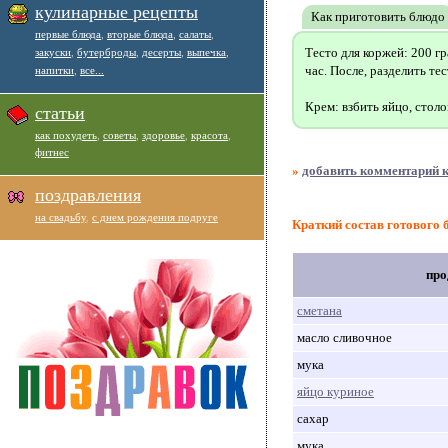
кулинарные рецепты
Как приготовить блюдо
первые блюда
,
вторые блюда
,
салаты
,
Тесто для коржей: 200 г
закуски
,
бутерброды
,
десерты
,
выпечка
,
час. После, разделить те
напитки
,
все...
Крем: взбить яйцо, стол
статьи
как похудеть
,
советы
,
здоровье
,
красота
,
фитнес
»
добавить комментарий к
поздравления
на свадьбу
,
с днем рождения подруге
Краткий состав готового 
про
сметана
масло сливочное
мука
яйцо куриное
сахар
мука