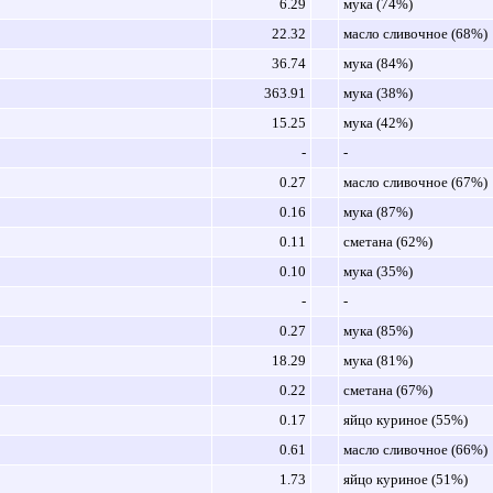
6.29
мука (74%)
22.32
масло сливочное (68%)
36.74
мука (84%)
363.91
мука (38%)
15.25
мука (42%)
-
-
0.27
масло сливочное (67%)
0.16
мука (87%)
0.11
сметана (62%)
0.10
мука (35%)
-
-
0.27
мука (85%)
18.29
мука (81%)
0.22
сметана (67%)
0.17
яйцо куриное (55%)
0.61
масло сливочное (66%)
1.73
яйцо куриное (51%)