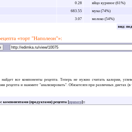
0.28
яйцо куриное (61%)
683.55
мука (74%)
3.07
молоко (54%)
вид:
по
ецепта «торт "Наполеон"»:
 найдет все компоненты рецепта. Теперь не нужно считать калории, угле
ами рецепта и нажмите "анализировать". Обязателен при различных диетах (в 
т с компонентами (продуктами) рецепта [
пример
]:
: