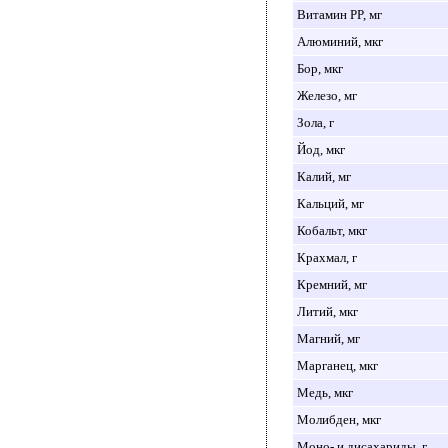
Витамин PP, мг
Алюминий, мкг
Бор, мкг
Железо, мг
Зола, г
Йод, мкг
Калий, мг
Кальций, мг
Кобальт, мкг
Крахмал, г
Кремний, мг
Литий, мкг
Магний, мг
Марганец, мкг
Медь, мкг
Молибден, мкг
Моно- и дисахариды, г