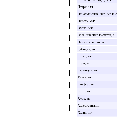
Натрий, мг
Ненасыщеные жирные кисл
Никель, мкг
Олово, мкг
Органические кислоты, г
Пищевые волокна, г
Рубидий, мкг
Селен, мкг
Сера, мг
Стронций, мкг
Титан, мкг
Фосфор, мг
Фтор, мкг
Хлор, мг
Холестерин, мг
Холин, мг