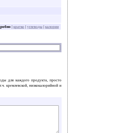
дробно
|
кратко
|
углеводы
|
калории
воды для каждого продукта, просто
т.ч. кремлевской, низкокалорийной и