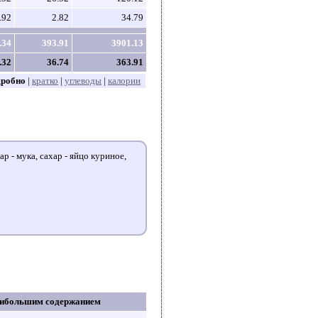
.92
2.82
34.79
.34
393.91
3901.13
.32
36.74
363.91
дробно
|
кратко
|
углеводы
|
калории
р - мука, сахар - яйцо куриное,
аибольшим содержанием