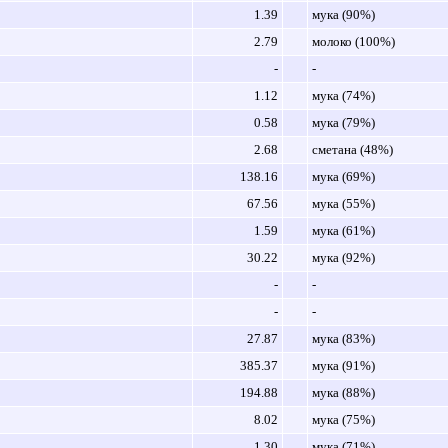
1.39
мука (90%)
2.79
молоко (100%)
-
-
1.12
мука (74%)
0.58
мука (79%)
2.68
сметана (48%)
138.16
мука (69%)
67.56
мука (55%)
1.59
мука (61%)
30.22
мука (92%)
-
-
-
-
27.87
мука (83%)
385.37
мука (91%)
194.88
мука (88%)
8.02
мука (75%)
1.30
мука (71%)