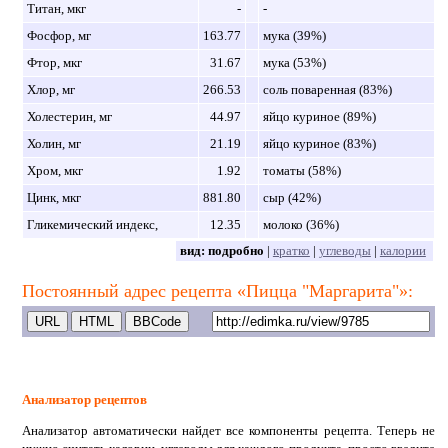
Титан, мкг
-
-
Фосфор, мг
163.77
мука (39%)
Фтор, мкг
31.67
мука (53%)
Хлор, мг
266.53
соль поваренная (83%)
Холестерин, мг
44.97
яйцо куриное (89%)
Холин, мг
21.19
яйцо куриное (83%)
Хром, мкг
1.92
томаты (58%)
Цинк, мкг
881.80
сыр (42%)
Гликемический индекс,
12.35
молоко (36%)
вид:
подробно
|
кратко
|
углеводы
|
калории
Постоянный адрес рецепта «Пицца "Маргарита"»:
Анализатор рецептов
Анализатор автоматически найдет все компоненты рецепта. Теперь не