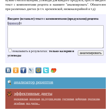
нужно считать калории, углеводы для каждого продукта, просто введите
текст с компонентами рецепта и нажмите "анализировать". Обязателен
при различных диетах (в т.ч. кремлевской, низкокалорийной и т.д)
Введите (вставьте) текст с компонентами (продуктами) рецепта
[
пример
]:
:
показывать в результатах:
только калории и
углеводы
анализатор рецептов
эффективные диеты
кремлевская
,
японская
,
по группе крови
,
гречневая
,
кефирная
,
протасова
,
лечебные
,
все диеты...