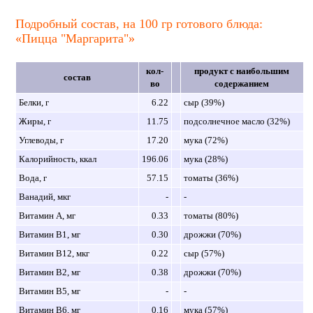
Подробный состав, на 100 гр готового блюда:
«Пицца "Маргарита"»
кол-
продукт с наибольшим
состав
во
содержанием
Белки, г
6.22
сыр (39%)
Жиры, г
11.75
подсолнечное масло (32%)
Углеводы, г
17.20
мука (72%)
Калорийность, ккал
196.06
мука (28%)
Вода, г
57.15
томаты (36%)
Ванадий, мкг
-
-
Витамин A, мг
0.33
томаты (80%)
Витамин B1, мг
0.30
дрожжи (70%)
Витамин B12, мкг
0.22
сыр (57%)
Витамин B2, мг
0.38
дрожжи (70%)
Витамин B5, мг
-
-
Витамин B6, мг
0.16
мука (57%)