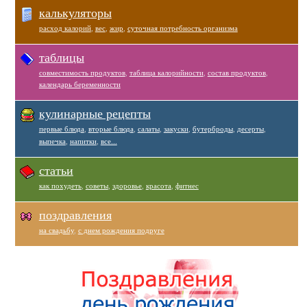
калькуляторы
расход калорий
,
вес
,
жир
,
суточная потребность организма
таблицы
совместимость продуктов
,
таблица калорийности
,
состав продуктов
,
календарь беременности
кулинарные рецепты
первые блюда
,
вторые блюда
,
салаты
,
закуски
,
бутерброды
,
десерты
,
выпечка
,
напитки
,
все...
статьи
как похудеть
,
советы
,
здоровье
,
красота
,
фитнес
поздравления
на свадьбу
,
с днем рождения подруге