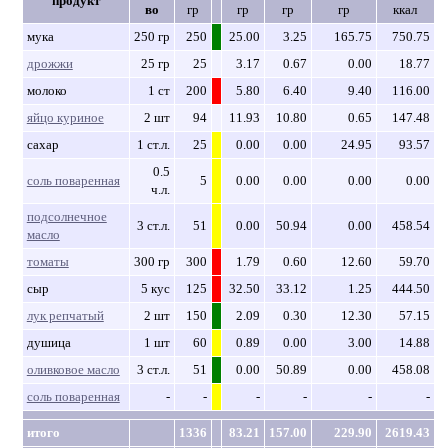
продукт
во
гр
гр
гр
гр
ккал
мука
250 гр
250
25.00
3.25
165.75
750.75
дрожжи
25 гр
25
3.17
0.67
0.00
18.77
молоко
1 ст
200
5.80
6.40
9.40
116.00
яйцо куриное
2 шт
94
11.93
10.80
0.65
147.48
сахар
1 ст.л.
25
0.00
0.00
24.95
93.57
0.5
соль поваренная
5
0.00
0.00
0.00
0.00
ч.л.
подсолнечное
3 ст.л.
51
0.00
50.94
0.00
458.54
масло
томаты
300 гр
300
1.79
0.60
12.60
59.70
сыр
5 кус
125
32.50
33.12
1.25
444.50
лук репчатый
2 шт
150
2.09
0.30
12.30
57.15
душица
1 шт
60
0.89
0.00
3.00
14.88
оливковое масло
3 ст.л.
51
0.00
50.89
0.00
458.08
соль поваренная
-
-
-
-
-
-
итого
1336
83.21
157.00
229.90
2619.43