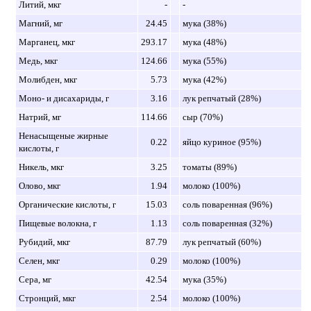
Литий, мкг
-
-
Магний, мг
24.45
мука (38%)
Марганец, мкг
293.17
мука (48%)
Медь, мкг
124.66
мука (55%)
Молибден, мкг
5.73
мука (42%)
Моно- и дисахариды, г
3.16
лук репчатый (28%)
Натрий, мг
114.66
сыр (70%)
Ненасыщеные жирные
0.22
яйцо куриное (95%)
кислоты, г
Никель, мкг
3.25
томаты (89%)
Олово, мкг
1.94
молоко (100%)
Органические кислоты, г
15.03
соль поваренная (96%)
Пищевые волокна, г
1.13
соль поваренная (32%)
Рубидий, мкг
87.79
лук репчатый (60%)
Селен, мкг
0.29
молоко (100%)
Сера, мг
42.54
мука (35%)
Стронций, мкг
2.54
молоко (100%)