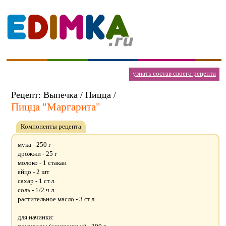
узнать состав своего рецепта
Рецепт: Выпечка / Пицца /
Пицца "Маргарита"
Компоненты рецепта
мука - 250 г
дрожжи - 25 г
молоко - 1 стакан
яйцо - 2 шт
сахар - 1 ст.л.
соль - 1/2 ч.л.
растительное масло - 3 ст.л.
для начинки: