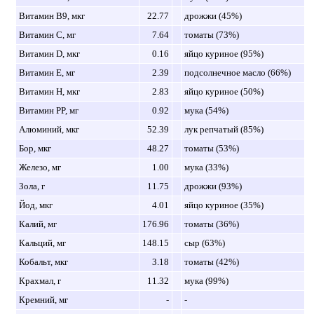
Витамин B9, мкг
22.77
дрожжи (45%)
Витамин C, мг
7.64
томаты (73%)
Витамин D, мкг
0.16
яйцо куриное (95%)
Витамин E, мг
2.39
подсолнечное масло (66%)
Витамин H, мкг
2.83
яйцо куриное (50%)
Витамин PP, мг
0.92
мука (54%)
Алюминий, мкг
52.39
лук репчатый (85%)
Бор, мкг
48.27
томаты (53%)
Железо, мг
1.00
мука (33%)
Зола, г
11.75
дрожжи (93%)
Йод, мкг
4.01
яйцо куриное (35%)
Калий, мг
176.96
томаты (36%)
Кальций, мг
148.15
сыр (63%)
Кобальт, мкг
3.18
томаты (42%)
Крахмал, г
11.32
мука (99%)
Кремний, мг
-
-