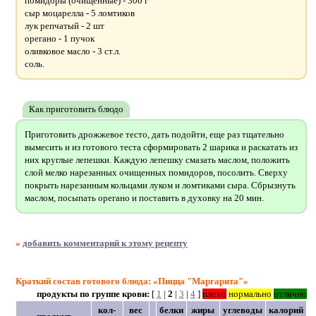
помидоры (очищенные) - 300 г
сыр моцарелла - 5 ломтиков
лук репчатый - 2 шт
орегано - 1 пучок
оливковое масло - 3 ст.л.
соль.
Как приготовить блюдо
Приготовить дрожжевое тесто, дать подойти, еще раз тщательно
вымесить и из готового теста сформировать 2 шарика и раскатать из
них круглые лепешки. Каждую лепешку смазать маслом, положить
слой мелко нарезанных очищенных помидоров, посолить. Сверху
покрыть нарезанным кольцами луком и ломтиками сыра. Сбрызнуть
маслом, посыпать орегано и поставить в духовку на 20 мин.
»
добавить комментарий к этому рецепту
Краткий состав готового блюда: «Пицца "Маргарита"»
продукты по группе крови:
[
1
|
2
|
3
|
4
]
плохо
нормально
отлично
кол-
вес
белки
жиры
углеводы
калорий