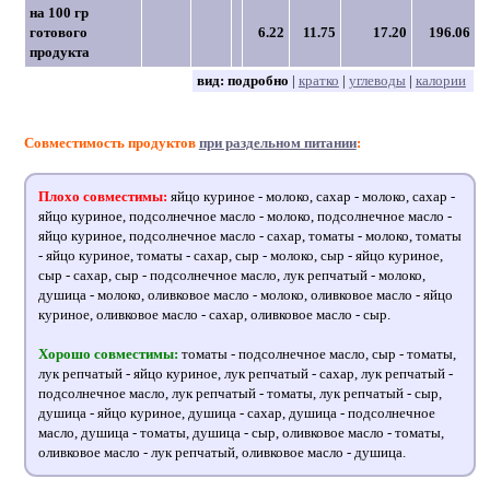
на 100 гр
готового
6.22
11.75
17.20
196.06
продукта
вид:
подробно
|
кратко
|
углеводы
|
калории
Совместимость продуктов
при раздельном питании
:
Плохо совместимы:
яйцо куриное - молоко, сахар - молоко, сахар -
яйцо куриное, подсолнечное масло - молоко, подсолнечное масло -
яйцо куриное, подсолнечное масло - сахар, томаты - молоко, томаты
- яйцо куриное, томаты - сахар, сыр - молоко, сыр - яйцо куриное,
сыр - сахар, сыр - подсолнечное масло, лук репчатый - молоко,
душица - молоко, оливковое масло - молоко, оливковое масло - яйцо
куриное, оливковое масло - сахар, оливковое масло - сыр.
Хорошо совместимы:
томаты - подсолнечное масло, сыр - томаты,
лук репчатый - яйцо куриное, лук репчатый - сахар, лук репчатый -
подсолнечное масло, лук репчатый - томаты, лук репчатый - сыр,
душица - яйцо куриное, душица - сахар, душица - подсолнечное
масло, душица - томаты, душица - сыр, оливковое масло - томаты,
оливковое масло - лук репчатый, оливковое масло - душица.