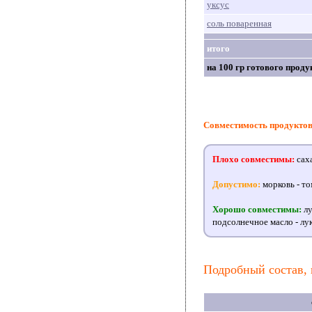
уксус
соль поваренная
итого
на 100 гр готового проду
Совместимость продукто
Плохо совместимы:
саха
Допустимо:
морковь - то
Хорошо совместимы:
лу
подсолнечное масло - лук
Подробный состав, 