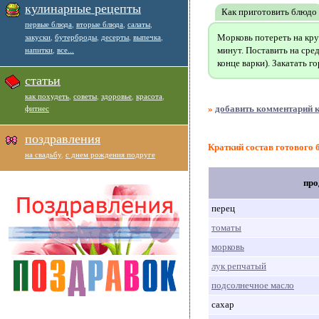
кулинарные рецепты
Как приготовить блюдо
первые блюда
,
вторые блюда
,
салаты
,
Морковь потереть на кру
закуски
,
бутерброды
,
десерты
,
выпечка
,
минут. Поставить на сред
напитки
,
все...
конце варки). Закатать г
статьи
как похудеть
,
советы
,
здоровье
,
красота
,
»
добавить комментарий к
фитнес
поздравления
Краткий состав готового 
на свадьбу
,
с днем рождения подруге
про
перец
томаты
морковь
лук репчатый
подсолнечное масло
сахар