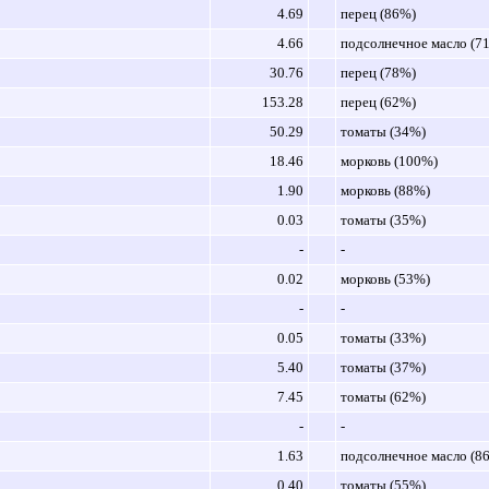
4.69
перец (86%)
4.66
подсолнечное масло (7
30.76
перец (78%)
153.28
перец (62%)
50.29
томаты (34%)
18.46
морковь (100%)
1.90
морковь (88%)
0.03
томаты (35%)
-
-
0.02
морковь (53%)
-
-
0.05
томаты (33%)
5.40
томаты (37%)
7.45
томаты (62%)
-
-
1.63
подсолнечное масло (8
0.40
томаты (55%)