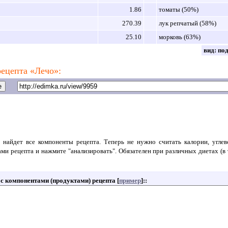
1.86
томаты (50%)
270.39
лук репчатый (58%)
25.10
морковь (63%)
вид:
по
ецепта «Лечо»:
 найдет все компоненты рецепта. Теперь не нужно считать калории, угле
ами рецепта и нажмите "анализировать". Обязателен при различных диетах (в 
т с компонентами (продуктами) рецепта [
пример
]:
: