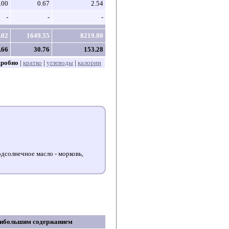
.00
0.67
2.54
-
-
-
.02
1649.55
8219.80
.66
30.76
153.28
дробно
|
кратко
|
углеводы
|
калории
одсолнечное масло - морковь,
аибольшим содержанием