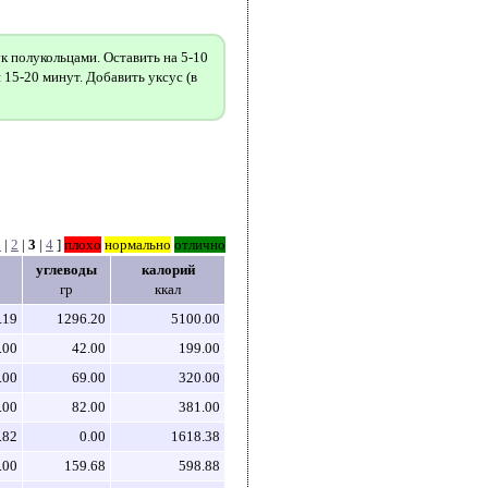
к полукольцами. Оставить на 5-10
 15-20 минут. Добавить уксус (в
1
|
2
|
3
|
4
]
плохо
нормально
отлично
углеводы
калорий
гр
ккал
.19
1296.20
5100.00
.00
42.00
199.00
.00
69.00
320.00
.00
82.00
381.00
.82
0.00
1618.38
.00
159.68
598.88