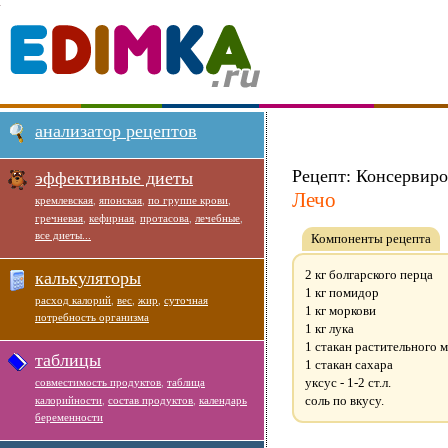
анализатор рецептов
Рецепт: Консервиро
эффективные диеты
Лечо
кремлевская
,
японская
,
по группе крови
,
гречневая
,
кефирная
,
протасова
,
лечебные
,
все диеты...
Компоненты рецепта
2 кг болгарского перца
калькуляторы
1 кг помидор
расход калорий
,
вес
,
жир
,
суточная
1 кг моркови
потребность организма
1 кг лука
1 стакан растительного 
таблицы
1 стакан сахара
уксус - 1-2 ст.л.
совместимость продуктов
,
таблица
соль по вкусу.
калорийности
,
состав продуктов
,
календарь
беременности