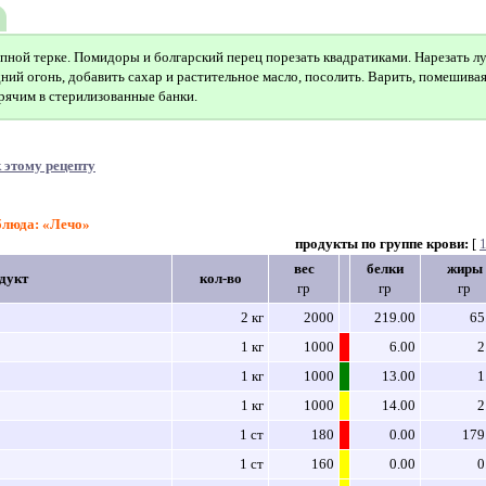
пной терке. Помидоры и болгарский перец порезать квадратиками. Нарезать лу
ний огонь, добавить сахар и растительное масло, посолить. Варить, помешивая
орячим в стерилизованные банки.
 этому рецепту
блюда: «Лечо»
продукты по группе крови:
[
вес
белки
жиры
дукт
кол-во
гр
гр
гр
2 кг
2000
219.00
65
1 кг
1000
6.00
2
1 кг
1000
13.00
1
1 кг
1000
14.00
2
1 ст
180
0.00
179
1 ст
160
0.00
0