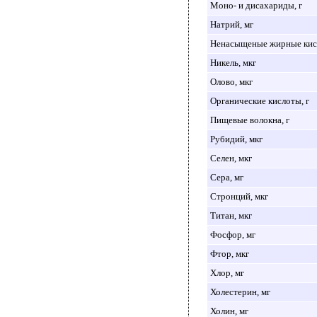
Моно- и дисахариды, г
Натрий, мг
Ненасыщеные жирные кисл
Никель, мкг
Олово, мкг
Органические кислоты, г
Пищевые волокна, г
Рубидий, мкг
Селен, мкг
Сера, мг
Стронций, мкг
Титан, мкг
Фосфор, мг
Фтор, мкг
Хлор, мг
Холестерин, мг
Холин, мг