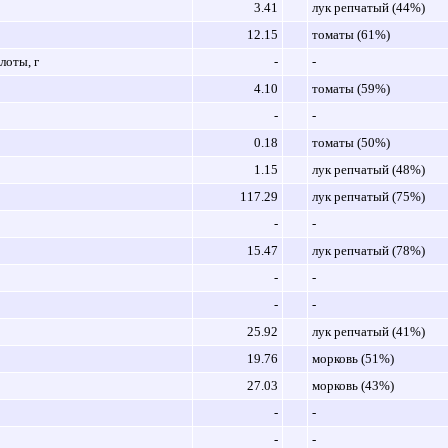
3.41
лук репчатый (44%)
12.15
томаты (61%)
оты, г
-
-
4.10
томаты (59%)
-
-
0.18
томаты (50%)
1.15
лук репчатый (48%)
117.29
лук репчатый (75%)
-
-
15.47
лук репчатый (78%)
-
-
-
-
25.92
лук репчатый (41%)
19.76
морковь (51%)
27.03
морковь (43%)
-
-
-
-