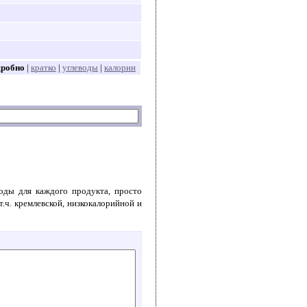
дробно
|
кратко
|
углеводы
|
калории
воды для каждого продукта, просто
т.ч. кремлевской, низкокалорийной и