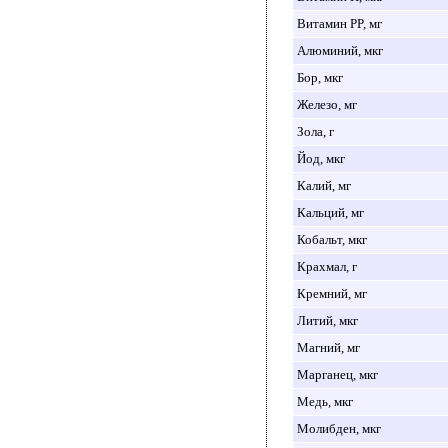
Витамин PP, мг
Алюминий, мкг
Бор, мкг
Железо, мг
Зола, г
Йод, мкг
Калий, мг
Кальций, мг
Кобальт, мкг
Крахмал, г
Кремний, мг
Литий, мкг
Магний, мг
Марганец, мкг
Медь, мкг
Молибден, мкг