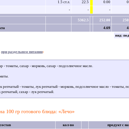
1.5 ст.л.
22.5
0.00
0
-
-
-
5362.5
252.00
250
кта
4.69
4
вид:
по
в
при раздельном питании
:
р - томаты, сахар - морковь, сахар - подсолнечное масло.
маты.
к репчатый - томаты, лук репчатый - морковь, подсолнечное масло - томаты, п
 репчатый, сахар - лук репчатый.
на 100 гр готового блюда: «Лечо»
состав
кол-во
продукт с н