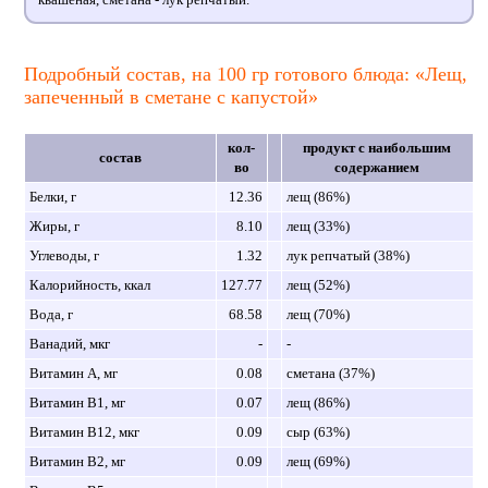
Подробный состав, на 100 гр готового блюда: «Лещ,
запеченный в сметане с капустой»
кол-
продукт с наибольшим
состав
во
содержанием
Белки, г
12.36
лещ (86%)
Жиры, г
8.10
лещ (33%)
Углеводы, г
1.32
лук репчатый (38%)
Калорийность, ккал
127.77
лещ (52%)
Вода, г
68.58
лещ (70%)
Ванадий, мкг
-
-
Витамин A, мг
0.08
сметана (37%)
Витамин B1, мг
0.07
лещ (86%)
Витамин B12, мкг
0.09
сыр (63%)
Витамин B2, мг
0.09
лещ (69%)