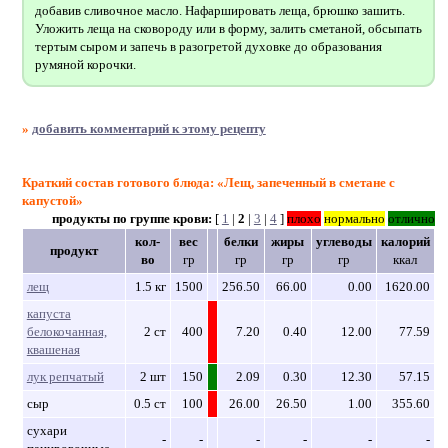
добавив сливочное масло. Нафаршировать леща, брюшко зашить.
Уложить леща на сковороду или в форму, залить сметаной, обсыпать
тертым сыром и запечь в разогретой духовке до образования
румяной корочки.
»
добавить комментарий к этому рецепту
Краткий состав готового блюда: «Лещ, запеченный в сметане с
капустой»
продукты по группе крови:
[
1
|
2
|
3
|
4
]
плохо
нормально
отлично
кол-
вес
белки
жиры
углеводы
калорий
продукт
во
гр
гр
гр
гр
ккал
лещ
1.5 кг
1500
256.50
66.00
0.00
1620.00
капуста
белокочанная,
2 ст
400
7.20
0.40
12.00
77.59
квашеная
лук репчатый
2 шт
150
2.09
0.30
12.30
57.15
сыр
0.5 ст
100
26.00
26.50
1.00
355.60
сухари
-
-
-
-
-
-