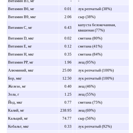
Витамин B5, мг
-
-
Витамин B6, мг
0.01
лук репчатый (38%)
Витамин B9, мкг
2.06
сыр (38%)
капуста белокочанная,
Витамин C, мг
6.43
квашеная (77%)
Витамин D, мкг
0.02
сметана (80%)
Витамин E, мг
0.12
сметана (41%)
Витамин H, мкг
0.35
сметана (84%)
Витамин PP, мг
1.96
лещ (95%)
Алюминий, мкг
25.00
лук репчатый (100%)
Бор, мкг
12.50
лук репчатый (100%)
Железо, мг
0.40
лещ (46%)
Зола, г
1.25
лещ (55%)
Йод, мкг
0.77
сметана (75%)
Калий, мг
238.95
лещ (69%)
Кальций, мг
74.77
сыр (56%)
Кобальт, мкг
0.33
лук репчатый (92%)