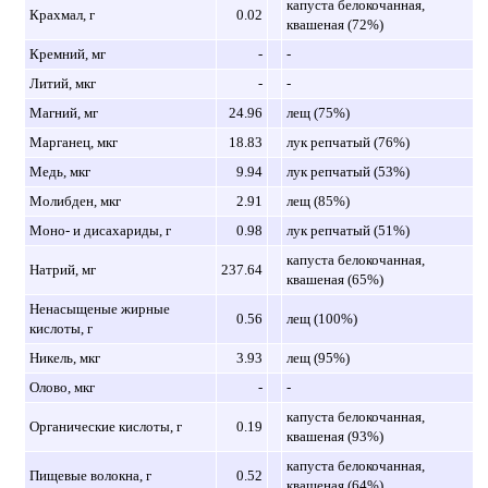
капуста белокочанная,
Крахмал, г
0.02
квашеная (72%)
Кремний, мг
-
-
Литий, мкг
-
-
Магний, мг
24.96
лещ (75%)
Марганец, мкг
18.83
лук репчатый (76%)
Медь, мкг
9.94
лук репчатый (53%)
Молибден, мкг
2.91
лещ (85%)
Моно- и дисахариды, г
0.98
лук репчатый (51%)
капуста белокочанная,
Натрий, мг
237.64
квашеная (65%)
Ненасыщеные жирные
0.56
лещ (100%)
кислоты, г
Никель, мкг
3.93
лещ (95%)
Олово, мкг
-
-
капуста белокочанная,
Органические кислоты, г
0.19
квашеная (93%)
капуста белокочанная,
Пищевые волокна, г
0.52
квашеная (64%)