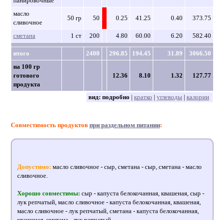
панировочные
масло
50 гр
50
0.25
41.25
0.40
373.75
сливочное
сметана
1 ст
200
4.80
60.00
6.20
582.40
итого
2400
296.85
194.45
31.89
3066.50
на 100 гр
готового
12.36
8.10
1.32
127.77
продукта
вид:
подробно
|
кратко
|
углеводы
|
калории
Совместимость продуктов
при раздельном питании
:
Допустимо:
масло сливочное - сыр, сметана - сыр, сметана - масло
сливочное.
Хорошо совместимы:
сыр - капуста белокочанная, квашеная, сыр -
лук репчатый, масло сливочное - капуста белокочанная, квашеная,
масло сливочное - лук репчатый, сметана - капуста белокочанная,
квашеная, сметана - лук репчатый.