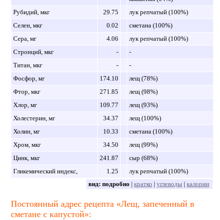
Рубидий, мкг
29.75
лук репчатый (100%)
Селен, мкг
0.02
сметана (100%)
Сера, мг
4.06
лук репчатый (100%)
Стронций, мкг
-
-
Титан, мкг
-
-
Фосфор, мг
174.10
лещ (78%)
Фтор, мкг
271.85
лещ (98%)
Хлор, мг
109.77
лещ (93%)
Холестерин, мг
34.37
лещ (100%)
Холин, мг
10.33
сметана (100%)
Хром, мкг
34.50
лещ (99%)
Цинк, мкг
241.87
сыр (68%)
Гликемический индекс,
1.25
лук репчатый (100%)
вид:
подробно
|
кратко
|
углеводы
|
калории
Постоянный адрес рецепта «Лещ, запеченный в
сметане с капустой»: