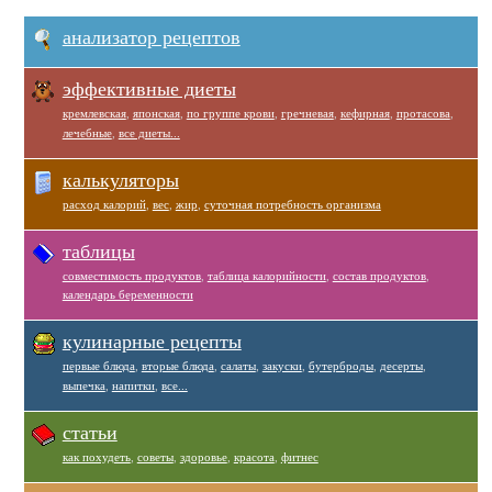
анализатор рецептов
эффективные диеты
кремлевская
,
японская
,
по группе крови
,
гречневая
,
кефирная
,
протасова
,
лечебные
,
все диеты...
калькуляторы
расход калорий
,
вес
,
жир
,
суточная потребность организма
таблицы
совместимость продуктов
,
таблица калорийности
,
состав продуктов
,
календарь беременности
кулинарные рецепты
первые блюда
,
вторые блюда
,
салаты
,
закуски
,
бутерброды
,
десерты
,
выпечка
,
напитки
,
все...
статьи
как похудеть
,
советы
,
здоровье
,
красота
,
фитнес