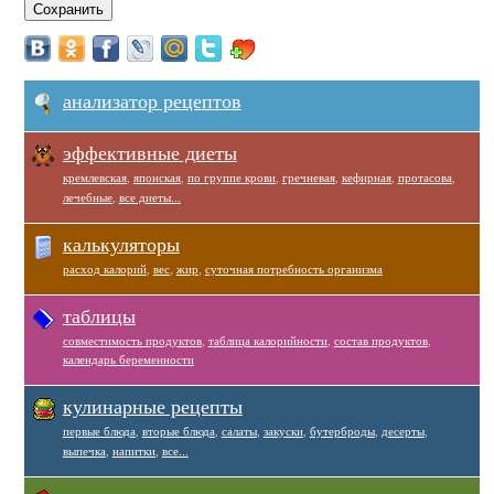
анализатор рецептов
эффективные диеты
кремлевская
,
японская
,
по группе крови
,
гречневая
,
кефирная
,
протасова
,
лечебные
,
все диеты...
калькуляторы
расход калорий
,
вес
,
жир
,
суточная потребность организма
таблицы
совместимость продуктов
,
таблица калорийности
,
состав продуктов
,
календарь беременности
кулинарные рецепты
первые блюда
,
вторые блюда
,
салаты
,
закуски
,
бутерброды
,
десерты
,
выпечка
,
напитки
,
все...