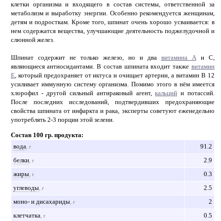
клетки организма и входящего в состав системы, ответственной за
метаболизм и выработку энергии. Особенно рекомендуется женщинам,
детям и подросткам. Кроме того, шпинат очень хорошо усваивается: в
нем содержатся вещества, улучшающие деятельность поджелудочной и
слюнной желез.
Шпинат содержит не только железо, но и два
витамина А
и С,
являющиеся антиосидантами. В состав шпината входит также
витамин
Е
, который предохраняет от иктуса и очищает артерии, а витамин В 12
усиливает иммунную систему организма. Помимо этого в нём имеется
хлорофил - другой сильный антираковый агент,
кальций
и потассий.
После последних исследований, подтвердивших предохраняющие
свойства шпината от инфаркта и рака, эксперты советуют еженедельно
употреблять 2-3 порции этой зелени.
Состав 100 гр. продукта:
вода
91.2
, г
белки
2.9
, г
жиры
0.3
, г
углеводы
2.5
, г
моно- и дисахариды
2
, г
клетчатка
0.5
, г