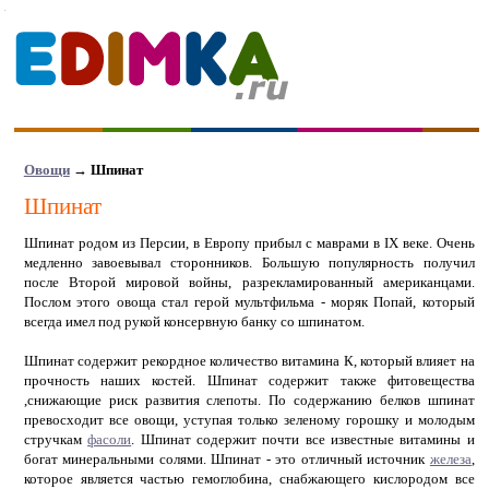
Овощи
→ Шпинат
Шпинат
Шпинат родом из Персии, в Европу прибыл с маврами в IX веке. Очень
медленно завоевывал сторонников. Большую популярность получил
после Второй мировой войны, разрекламированный американцами.
Послом этого овоща стал герой мультфильма - моряк Попай, который
всегда имел под рукой консервную банку со шпинатом.
Шпинат содержит рекордное количество витамина К, который влияет на
прочность наших костей. Шпинат содержит также фитовещества
,снижающие риск развития слепоты. По содержанию белков шпинат
превосходит все овощи, уступая только зеленому горошку и молодым
стручкам
фасоли
. Шпинат содержит почти все известные витамины и
богат минеральными солями. Шпинат - это отличный источник
железа
,
которое является частью гемоглобина, снабжающего кислородом все