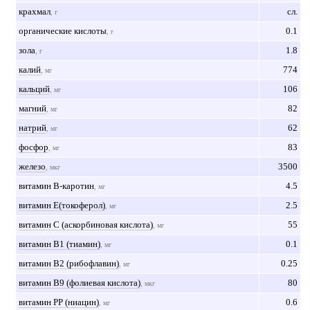
крахмал
сл.
, г
органические кислоты
0.1
, г
зола
1.8
, г
калий
774
, мг
кальций
106
, мг
магний
82
, мг
натрий
62
, мг
фосфор
83
, мг
железо
3500
, мкг
витамин B-каротин
4.5
, мг
витамин Е(токоферол)
2.5
, мг
витамин С (аскорбиновая кислота)
55
, мг
витамин В1 (тиамин)
0.1
, мг
витамин В2 (рибофлавин)
0.25
, мг
витамин В9 (фолиевая кислота)
80
, мкг
витамин РР (ниацин)
0.6
, мг