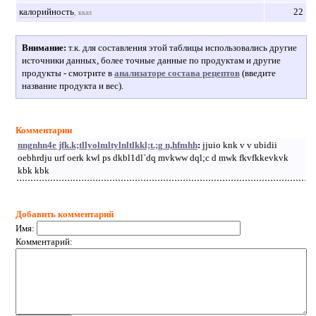
калорийность
22
, ккал
Внимание:
т.к. для составления этой таблицы использовались другие
источники данных, более точные данные по продуктам и другие
продукты - смотрите в
анализаторе состава рецептов
(введите
название продукта и вес).
Комментарии
nngnhn4e jfk.k;tllyolmltylnltlkkl;t.;g n,hfmhh
:
jjuio knk v v ubidii
oebhrdju urf oerk kwl ps dkbl1dl`dq mvkww dql;c d mwk fkvfkkevkvk
kbk kbk
Добавить комментарий
Имя:
Комментарий: